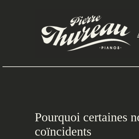
Aller
au
contenu
Pourquoi certaines no
coïncidents