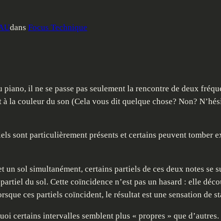
EAU
dans
Focus Technique
 piano, il ne se passe pas seulement la rencontre de deux fréq
pent à la couleur du son (Cela vous dit quelque chose? Non? N’hé
tiels sont particulièrement présents et certains peuvent tomber
t un sol simultanément, certains partiels de ces deux notes se s
rtiel du sol. Cette coïncidence n’est pas un hasard : elle déc
rsque ces partiels coïncident, le résultat est une sensation de sta
 certains intervalles semblent plus « propres » que d’autres. P