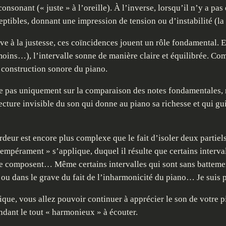
consonant (« juste » à l’oreille). À l’inverse, lorsqu’il n’y a pas
eptibles, donnant une impression de tension ou d’instabilité (l
e à la justesse, ces coïncidences jouent un rôle fondamental. El
 moins…), l’intervalle sonne de manière claire et équilibrée. 
 construction sonore du piano.
ose pas uniquement sur la comparaison des notes fondamentales,
hitecture invisible du son qui donne au piano sa richesse et qui 
ordeur est encore plus complexe que le fait d’isoler deux partiel
empérament » s’applique, duquel il résulte que certains interva
ui le composent… Même certains intervalles qui sont sans battem
 ou dans le grave du fait de l’inharmonicité du piano… Je suis p
ue, vous allez pouvoir continuer à apprécier le son de votre pi
endant le tout « harmonieux » à écouter.