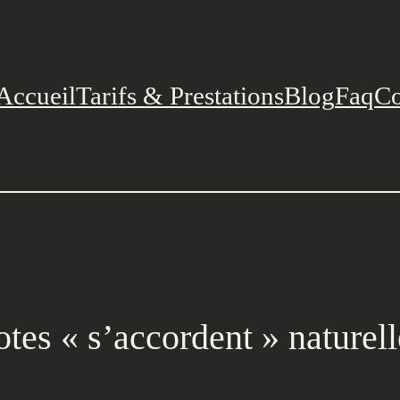
Accueil
Tarifs & Prestations
Blog
Faq
Co
tes « s’accordent » naturell