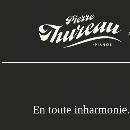
Aller
au
contenu
En toute inharmonie.